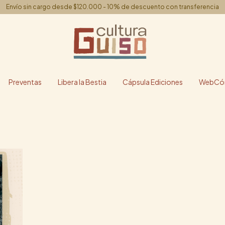
Envío sin cargo desde $120.000 - 10% de descuento con transferencia
Preventas
Libera la Bestia
Cápsula Ediciones
WebCóm