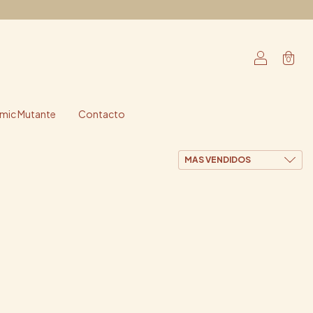
0
ic Mutante
Contacto